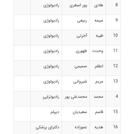
8
هادی
پور اصغری
رادیولوژی
ا
9
سیمه
ربیعی
رادیولوژی
ا
10
طیبه
آخرتی
رادیولوژی
ا
11
وحدت
طهوری
رادیولوژی
ا
12
اعظم
صمیمی
رادیولوژی
ا
13
مریم
شیروانی
رادیولوژی
ا
4
محمد
محمدعلی پور
رادیوتراپی
ا
15
قاسم
سعیدیان
دیپلم
ا
16
هدیه
عموزاده
دکترای پزشکی
ا