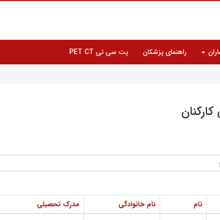
اران
راهنمای پزشکان
پت سی تی PET CT
کارکنان
نام
نام خانوادگی
مدرک تحصیلی