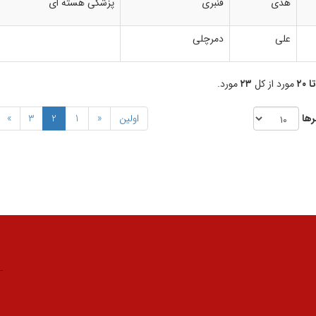
هدی
قنبری
پزشکی هسته ای
علی
دمرچلی
مورد از کل
۲۳
مورد.
رها
اولین
«
1
2
3
»