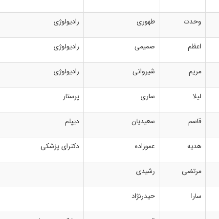
وحدت
طهوری
رادیولوژی
اعظم
صمیمی
رادیولوژی
مریم
شیروانی
رادیولوژی
لیلا
ساری
پرستار
قاسم
سعیدیان
دیپلم
هدیه
عموزاده
دکترای پزشکی
مرتضی
رشیدی
سارا
حیدرنژاد